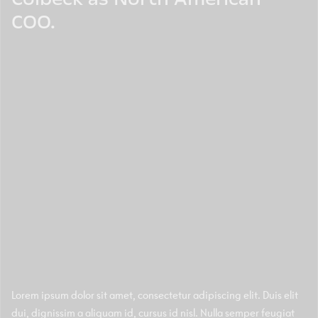
COO.
Lorem ipsum dolor sit amet, consectetur adipiscing elit. Duis elit
dui, dignissim a aliquam id, cursus id nisl. Nulla semper feugiat