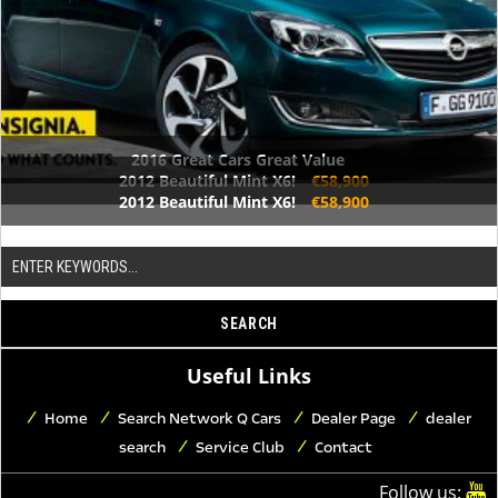
2016 Great Cars Great Value
2012 Beautiful Mint X6!
€58,900
2012 Beautiful Mint X6!
€58,900
Useful Links
Home
Search Network Q Cars
Dealer Page
dealer
search
Service Club
Contact
Follow us: