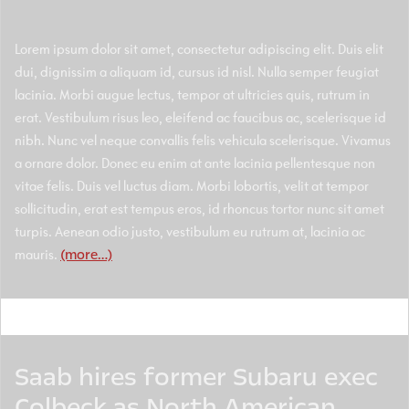
Lorem ipsum dolor sit amet, consectetur adipiscing elit. Duis elit
dui, dignissim a aliquam id, cursus id nisl. Nulla semper feugiat
lacinia. Morbi augue lectus, tempor at ultricies quis, rutrum in
erat. Vestibulum risus leo, eleifend ac faucibus ac, scelerisque id
nibh. Nunc vel neque convallis felis vehicula scelerisque. Vivamus
a ornare dolor. Donec eu enim at ante lacinia pellentesque non
vitae felis. Duis vel luctus diam. Morbi lobortis, velit at tempor
sollicitudin, erat est tempus eros, id rhoncus tortor nunc sit amet
turpis. Aenean odio justo, vestibulum eu rutrum at, lacinia ac
mauris.
(more…)
Saab hires former Subaru exec
Colbeck as North American