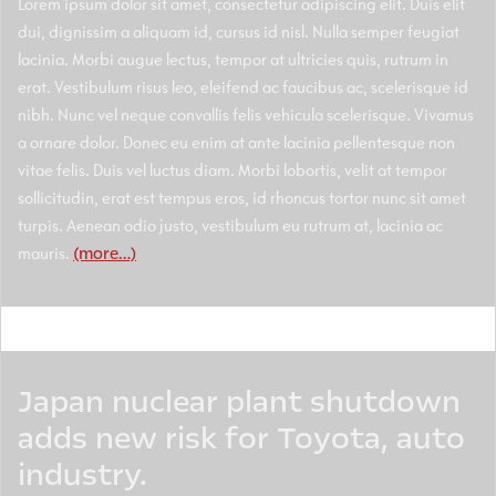
Lorem ipsum dolor sit amet, consectetur adipiscing elit. Duis elit
dui, dignissim a aliquam id, cursus id nisl. Nulla semper feugiat
lacinia. Morbi augue lectus, tempor at ultricies quis, rutrum in
erat. Vestibulum risus leo, eleifend ac faucibus ac, scelerisque id
nibh. Nunc vel neque convallis felis vehicula scelerisque. Vivamus
a ornare dolor. Donec eu enim at ante lacinia pellentesque non
vitae felis. Duis vel luctus diam. Morbi lobortis, velit at tempor
sollicitudin, erat est tempus eros, id rhoncus tortor nunc sit amet
turpis. Aenean odio justo, vestibulum eu rutrum at, lacinia ac
mauris.
(more…)
Japan nuclear plant shutdown
adds new risk for Toyota, auto
industry.