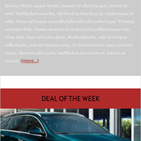
lacinia. Morbi augue lectus, tempor at ultricies quis, rutrum in
erat. Vestibulum risus leo, eleifend ac faucibus ac, scelerisque id
nibh. Nunc vel neque convallis felis vehicula scelerisque. Vivamus
a ornare dolor. Donec eu enim at ante lacinia pellentesque non
vitae felis. Duis vel luctus diam. Morbi lobortis, velit at tempor
sollicitudin, erat est tempus eros, id rhoncus tortor nunc sit amet
turpis. Aenean odio justo, vestibulum eu rutrum at, lacinia ac
mauris.
(more…)
DEAL OF THE WEEK